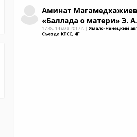
Аминат
Магамедхажиев
«Баллада о матери»
Э. А
17:48,
14 мая 2017 г.
|
Ямало-Ненецкий авт
Съезда КПСС, 4Г