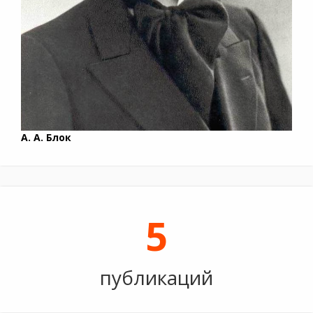
А. А. Блок
5
публикаций