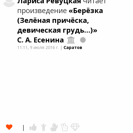
Лариса
Ревуцкая
читает
произведение
«Берёзка
(Зелёная причёска,
девическая грудь…)»
С. А. Есенина
11:11,
9 июля 2016 г.
|
Саратов