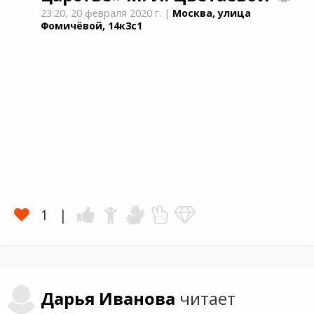
23:20,
20 февраля 2020 г.
|
Москва, улица
Фомичёвой, 14к3с1
1
Дарья
Иванова
читает