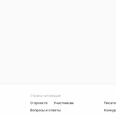
Страна читающая
О проекте
Участникам
Писате
Вопросы и ответы
Конку