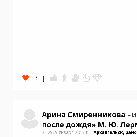
3
Арина
Смиренникова
чи
после дождя»
М. Ю. Ле
22:29,
9 января 2017 г.
|
Архангельск, райо