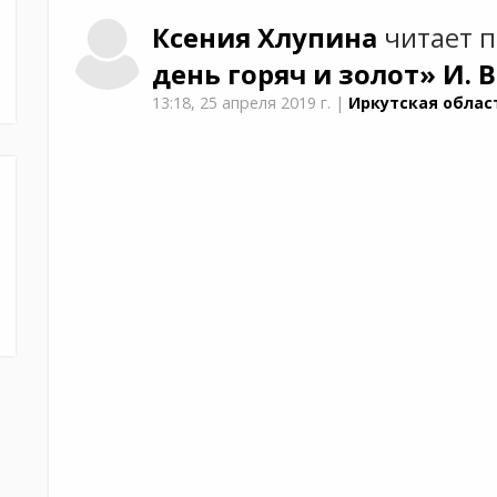
Ксения
Хлупина
читает 
день горяч и золот»
И. 
13:18,
25 апреля 2019 г.
|
Иркутская област