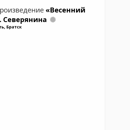
произведение
«Весенний
В. Северянина
ь, Братск