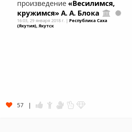
произведение
«Весилимся,
кружимся»
А. А. Блока
16:03,
29 января 2018 г.
|
Республика Саха
(Якутия), Якутск
57