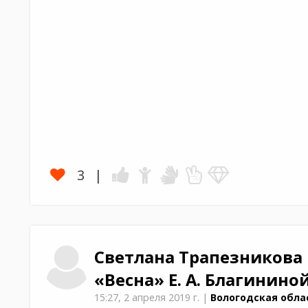
3
Светлана
Трапезникова
«Весна»
Е. А. Благинино
15:27,
2 апреля 2019 г.
|
Вологодская обла