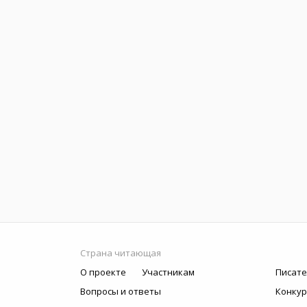
Страна читающая
О проекте
Участникам
Писате
Вопросы и ответы
Конку