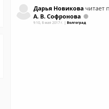
Дарья
Новикова
читает 
А. В. Софронова
9:10,
8 мая 2017 г.
|
Волгоград