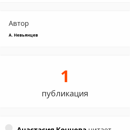
Автор
А. Невьянцев
1
публикация
Анастасия
Кочнева
читает