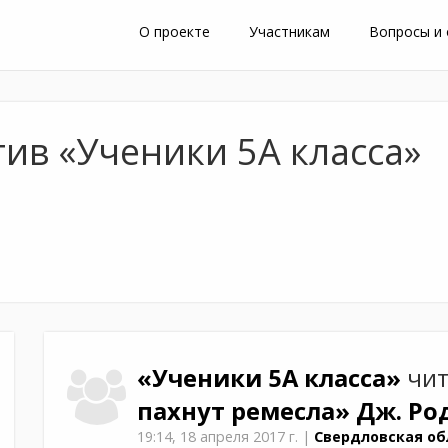
О проекте
Участникам
Вопросы и
ив «Ученики 5А класса»
«Ученики 5А класса»
чит
пахнут ремесла»
Дж. Ро
19:14,
18 апреля 2017 г.
|
Свердловская об