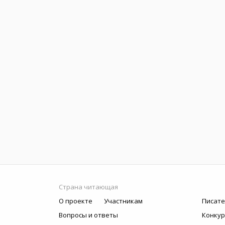
Страна читающая
О проекте
Участникам
Писате
Вопросы и ответы
Конку