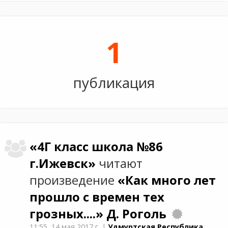
1
публикация
«4Г класс школа №86
г.Ижевск»
читают
произведение
«Как много лет
прошло с времен тех
грозных....»
Д. Роголь
11:55,
14 мая 2017 г.
|
Удмуртская Республика,