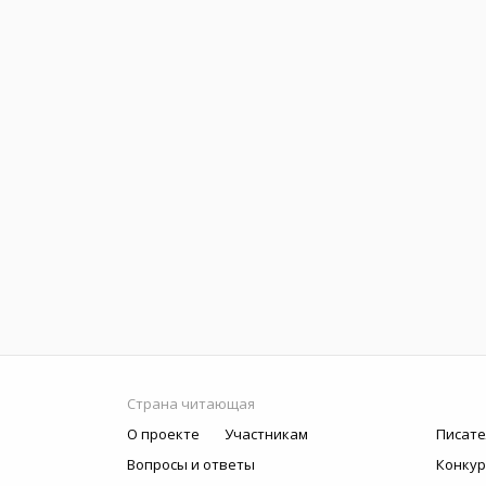
Страна читающая
О проекте
Участникам
Писате
Вопросы и ответы
Конку