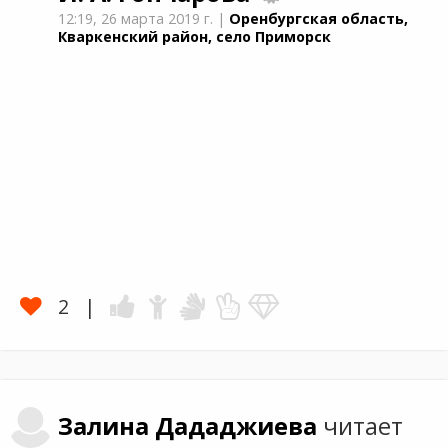
12:19,
26 марта 2019 г.
|
Оренбургская область,
Кваркенский район, село Приморск
2
Залина
Дададжиева
читает