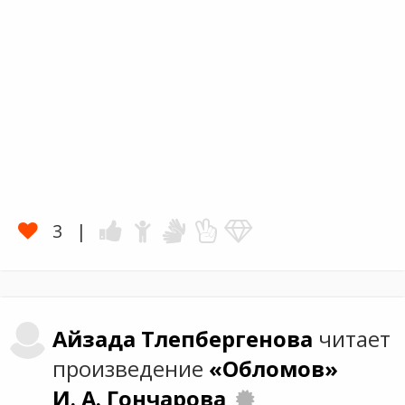
3
Айзада
Тлепбергенова
читает
произведение
«Обломов»
И. А. Гончарова