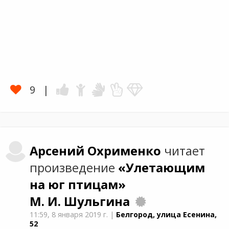
9
Арсений
Охрименко
читает
произведение
«Улетающим
на юг птицам»
М. И. Шульгина
11:59,
8 января 2019 г.
|
Белгород, улица Есенина,
52