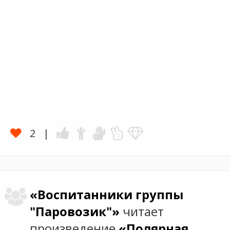
2
«Воспитанники группы
"Паровозик"»
читает
произведение
«Полярная