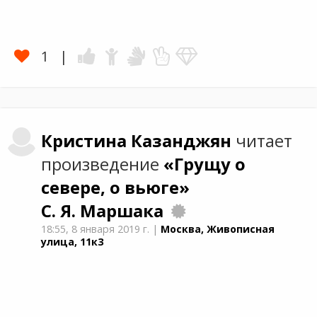
1
Кристина
Казанджян
читает
произведение
«Грущу о
севере, о вьюге»
С. Я. Маршака
18:55,
8 января 2019 г.
|
Москва, Живописная
улица, 11к3