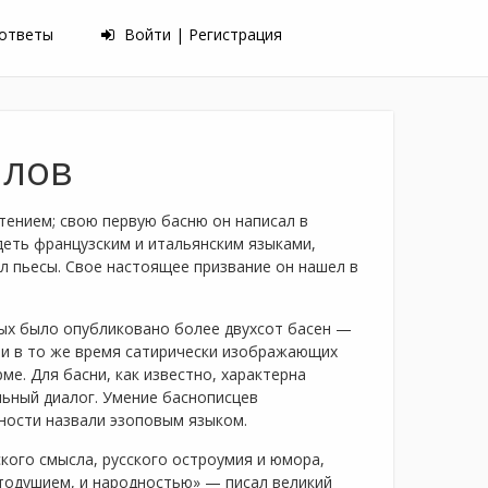
 ответы
Войти | Регистрация
ылов
тением; свою первую басню он написал в
деть французским и итальянским языками,
ил пьесы. Свое настоящее призвание он нашел в
орых было опубликовано более двухсот басен —
 и в то же время сатирически изображающих
е. Для басни, как известно, характерна
льный диалог. Умение баснописцев
вности назвали эзоповым языком.
кого смысла, русского остроумия и юмора,
стодушием, и народностью» — писал великий