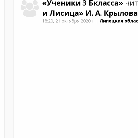
«Ученики 3 Бкласса»
чит
и Лисица»
И. А. Крылова
18:20,
21 октября 2020 г.
|
Липецкая облас