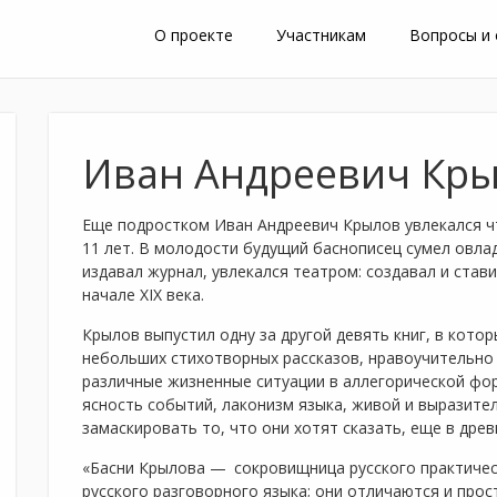
О проекте
Участникам
Вопросы и
Иван Андреевич Кр
Еще подростком Иван Андреевич Крылов увлекался ч
11 лет. В молодости будущий баснописец сумел овла
издавал журнал, увлекался театром: создавал и став
начале XIX века.
Крылов выпустил одну за другой девять книг, в кот
небольших стихотворных рассказов, нравоучительно
различные жизненные ситуации в аллегорической форм
ясность событий, лаконизм языка, живой и выразите
замаскировать то, что они хотят сказать, еще в дре
«Басни Крылова — сокровищница русского практичес
русского разговорного языка; они отличаются и про