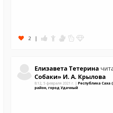
2
Елизавета
Тетерина
чита
Собаки»
И. А. Крылова
8:12,
5 февраля 2021 г.
|
Республика Саха 
район, город Удачный