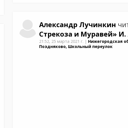
Александр
Лучинкин
чит
Стрекоза и Муравей»
И.
21:52,
25 марта 2021 г.
|
Нижегородская об
Поздняково, Школьный переулок