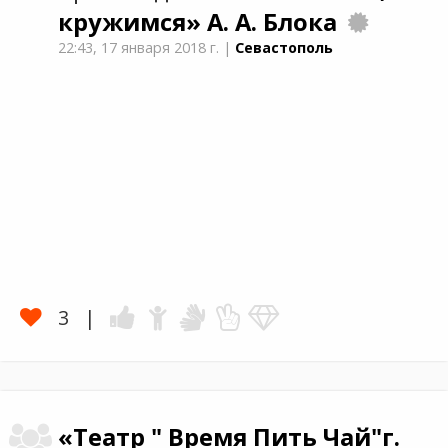
кружимся»
А. А. Блока
22:43,
17 января 2018 г.
|
Севастополь
3
«Театр " Время Пить Чай"г.