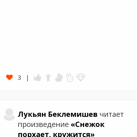
3
Лукьян
Беклемишев
читает
произведение
«Снежок
порхает, кружится»